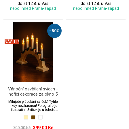
do st 12.8. u Vás
do st 12.8. u Vás
nebo ihned Praha-západ
nebo ihned Praha-západ
- 50%
NÁŠ TIP
Vánoční osvětlení svícen -
hořící dekorace za okno 5
ks
Milujete plápolání svíček? Tyhle
nikdy nezhasnou! Fotografie je
ilustrační. Svíček je u tohoto
produktu 5 ks.
399,00 Kč
799,00 Kč