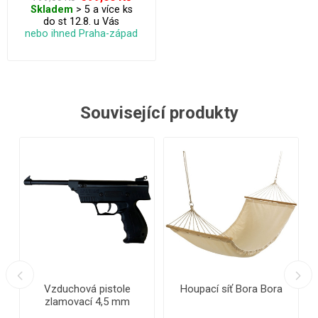
Skladem
> 5 a více ks
do st 12.8. u Vás
nebo ihned Praha-západ
Související produkty
- 43%
íť Bora Bora
Lehátko do bazénu
Set na plážový