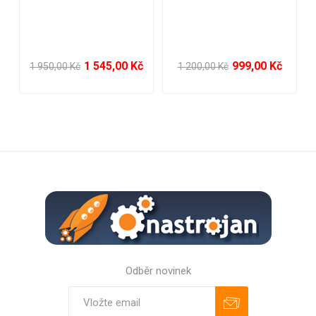
999,00 Kč
239,00 Kč
99,
Kč
420,00 Kč
159,00 Kč
Odběr novinek