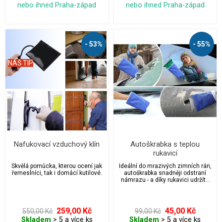
nebo ihned Praha-západ
nebo ihned Praha-západ
- 53%
- 55%
NÁŠ TIP
Nafukovací vzduchový klín
Autoškrabka s teplou
rukavicí
Skvělá pomůcka, kterou ocení jak
Ideální do mrazivých zimních rán,
řemeslníci, tak i domácí kutilové.
autoškrabka snadněji odstraní
námrazu - a díky rukavici udržíte
svou ruku v teple.
259,00 Kč
45,00 Kč
550,00 Kč
99,00 Kč
Skladem
> 5 a více ks
Skladem
> 5 a více ks