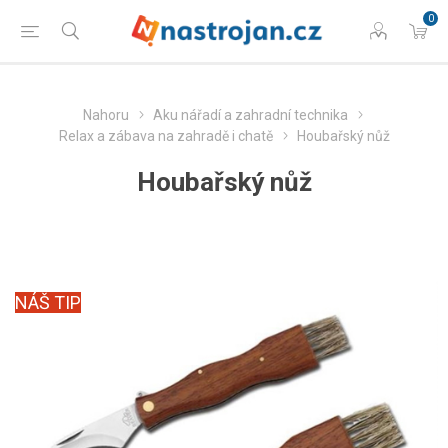
0
Nahoru
Aku nářadí a zahradní technika
Relax a zábava na zahradě i chatě
Houbařský nůž
Houbařský nůž
NÁŠ TIP