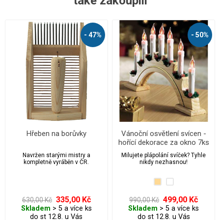
také zakoupili
- 47%
- 50%
Hřeben na borůvky
Vánoční osvětlení svícen -
hořící dekorace za okno 7ks
Navržen starými mistry a
Milujete plápolání svíček? Tyhle
kompletně vyráběn v ČR.
nikdy nezhasnou!
335,00 Kč
499,00 Kč
630,00 Kč
990,00 Kč
Skladem
> 5 a více ks
Skladem
> 5 a více ks
do st 12.8. u Vás
do st 12.8. u Vás