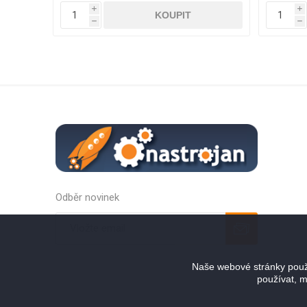
i
h
Odběr novinek
Odebírat
Zrušit odběr
Naše webové stránky použí
používat, m