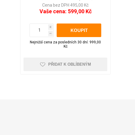
LED pásky
Večerní zahrada
Aku nůžky na větve
pro WC
Cena bez DPH 495,00 Kč
Obrazy
Vaše cena:
599,00 Kč
Sluneční brýle
Školní potřeby
i
h
Foto doplňky a
Nejnižší cena za posledních 30 dní: 999,00
Kufry odolné
Kufry dle objemu
příslušenství
Kč
30 - 50 litrů
51 - 80 litrů
PŘIDAT K OBLÍBENÝM
81 - 110 litrů
Zobrazit více
Čepice, beranice
Trička
Pánská
Kufry značkové
Dámská
Cuties and Pals
D&N
MEMBER'S