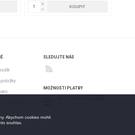
i
h
NÉ
SLEDUJTE NÁS
košík
 položky
MOŽNOSTI PLATBY
 nám
tav objednávky
ány. Abychom cookies mohli
nto souhlas.