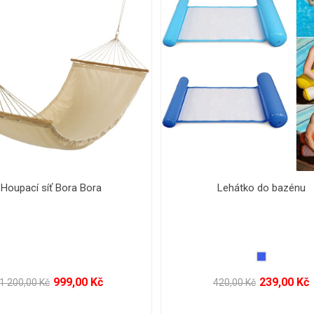
NÁŠ TIP
Set na plážový tenis
Automati
99,00 Kč
159,00 Kč
120,0