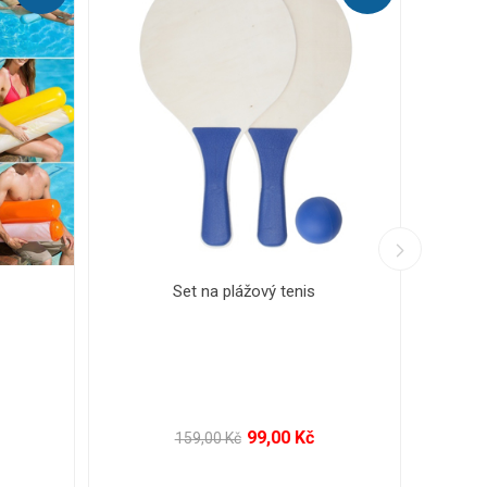
cké vodní bomby
Černý Petr - hrací karty
79,00 Kč
39,00 Kč
0 Kč