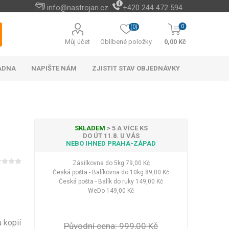
info@nastrojan.cz
+420 244 472 594
0
(0)
Můj účet
Oblíbené položky
0,00 Kč
ADNA
NAPIŠTE NÁM
ZJISTIT STAV OBJEDNÁVKY
SKLADEM
> 5 A VÍCE KS
DO ÚT 11.8. U VÁS
NEBO IHNED PRAHA-ZÁPAD
Baterie s elektrickým
Cizokrajné potraviny
Cestovní doplňky na
Vánoční stromky a
Naučné a hudební
Peněženky levně
Paměťové karty
Akumulátorové
Náhradní díly
Cestovní vybavení do
Venkovní osvětlení
Bateriové vánoční
Android TV boxy
Kabelky do ruky
Rychlo opravna
Příslušenství a
Among Us
ohřevem vody
kultivátory a
ozdoby
hračky
hotel
náhradní díly k AKU
cestovních kufrů
osvětlení
auta
Zásilkovna do 5kg
79,00 Kč
Hotová jídla
okopávačky (plečky)
nářadí
Česká pošta - Balíkovna do 10kg
89,00 Kč
Vánoční stromky
Nápoje
Česká pošta - Balík do ruky
149,00 Kč
Vánoční stojany
Čaje
WeDo
149,00 Kč
Vánoční ozdoby a
Zobrazit více
dekorace
LED halogeny
LED osvětlení
Zobrazit více
 kopií
Původní cena:
999,00 Kč
Kufry na 4 kolečkách
Dekorace na zeď
Baterie
Elektronické bidety
Kufry odlehčené
Plyšové klíčenky