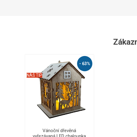
Zákazní
- 63%
NÁŠ TIP
Vánoční dřevěná
vyřezávaná LED chaloupka