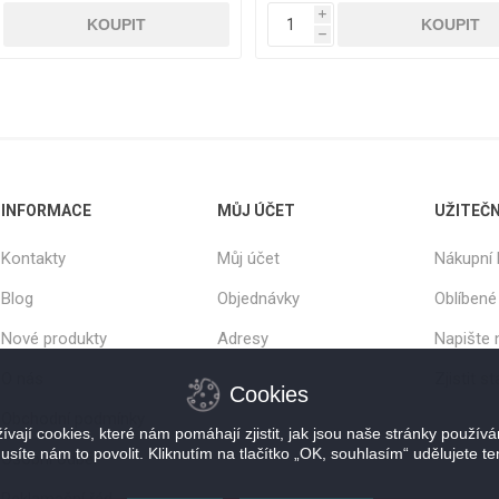
i
i
h
h
INFORMACE
MŮJ ÚČET
UŽITEČ
Kontakty
Můj účet
Nákupní 
Blog
Objednávky
Oblíbené
Nové produkty
Adresy
Napište
O nás
Zjistit s
Cookies
Obchodní podmínky
vají cookies, které nám pomáhají zjistit, jak jsou naše stránky použív
usíte nám to povolit. Kliknutím na tlačítko „OK, souhlasím“ udělujete te
Osobní odběr
Reklamační řád