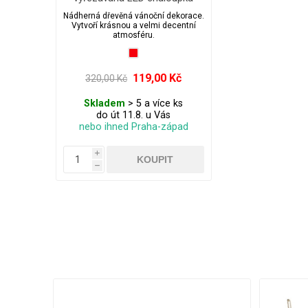
na baterie - jelen
Nádherná dřevěná vánoční dekorace.
Vytvoří krásnou a velmi decentní
atmosféru.
119,00 Kč
320,00 Kč
Skladem
> 5 a více ks
do út 11.8. u Vás
nebo ihned Praha-západ
i
h
- 43