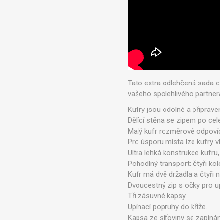
Tato extra odlehčená sada ce
vašeho spolehlivého partner
Kufry jsou odolné a připrave
Dělící stěna se zipem po ce
Malý kufr rozměrově odpoví
Pro úsporu místa lze kufry v
Ultra lehká konstrukce kufru
Pohodlný transport: čtyři kole
Kufr má dvě držadla a čtyři n
Dvoucestný zip s očky pro u
Tři zásuvné kapsy.
Upínací popruhy do kříže.
Kapsa ze síťoviny se zapínán