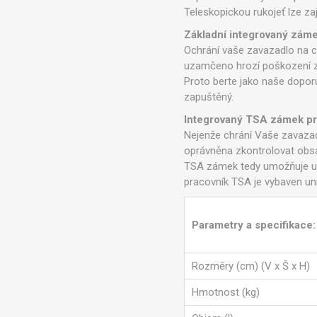
Teleskopickou rukojeť lze zaji
Základní integrovaný záme
Ochrání vaše zavazadlo na c
uzamčeno hrozí poškození z
Proto berte jako naše dopor
zapuštěný.
Integrovaný TSA zámek pr
Nejenže chrání Vaše zavazadl
oprávněna zkontrolovat obsah
TSA zámek tedy umožňuje uza
pracovník TSA je vybaven un
Parametry a specifikace:
Rozměry (cm) (V x Š x H)
Hmotnost (kg)