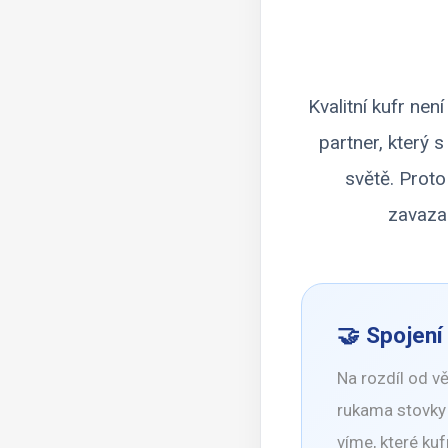
Kvalitní kufr ne
partner, který 
světě. Proto
zavaza
🤝 Spojen
Na rozdíl od 
rukama stovky 
víme, které ku