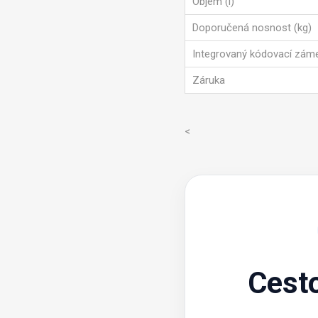
Objem (l)
Doporučená nosnost (kg)
Integrovaný kódovací zám
Záruka
<
Cest