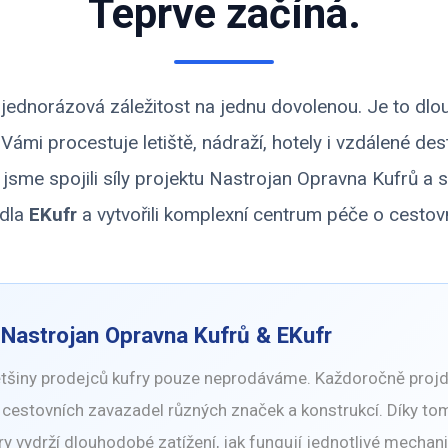
Teprve začíná.
ní jednorázová záležitost na jednu dovolenou. Je to dl
s Vámi procestuje letiště, nádraží, hotely i vzdálené de
 jsme spojili síly projektu
Nastrojan Opravna Kufrů
a s
dla
EKufr
a vytvořili komplexní centrum péče o cestovn
í
Nastrojan Opravna Kufrů
& EKufr
většiny prodejců kufry pouze neprodáváme. Každoročně proj
cestovních zavazadel různých značek a konstrukcí. Díky to
fry vydrží dlouhodobé zatížení, jak fungují jednotlivé mechan