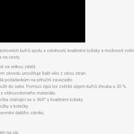
stovních kufrů spolu s odolností, kvalitními ložisky a možností zvět
a na cesty.
né na velkou zátěž.
lém obvodu umožňuje balit věci z obou stran.
dá požadavkům na příruční zavazadlo.
ložit do sebe. Pomocí zipů lze zvětšit objem kufrů zhruba o 20 %.
, z otěruvzdorného materiálu.
čka otáčející se o 360° s kvalitními ložisky.
ožky s kolečky.
pevnění dalšího zámku.
ím na zip.