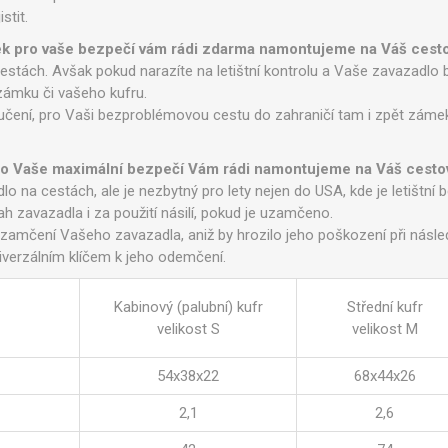
stit.
k pro vaše bezpečí vám rádi zdarma namontujeme na Váš cestov
estách. Avšak pokud narazíte na letištní kontrolu a Vaše zavazadl
ámku či vašeho kufru.
učení, pro Vaši bezproblémovou cestu do zahraničí tam i zpět záme
o Vaše maximální bezpečí Vám rádi namontujeme na Váš cestov
o na cestách, ale je nezbytný pro lety nejen do USA, kde je letištní
 zavazadla i za použití násilí, pokud je uzamčeno.
mčení Vašeho zavazadla, aniž by hrozilo jeho poškození při následn
iverzálním klíčem k jeho odemčení.
Kabinový (palubní) kufr
Střední kufr
velikost S
velikost M
54x38x22
68x44x26
2,1
2,6