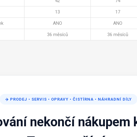
42
74
13
17
ek
ANO
ANO
36 měsíců
36 měsíců
✈️
PRODEJ
•
SERVIS
•
OPRAVY
•
ČISTÍRNA
•
NÁHRADNÍ DÍLY
ování nekončí nákupem k