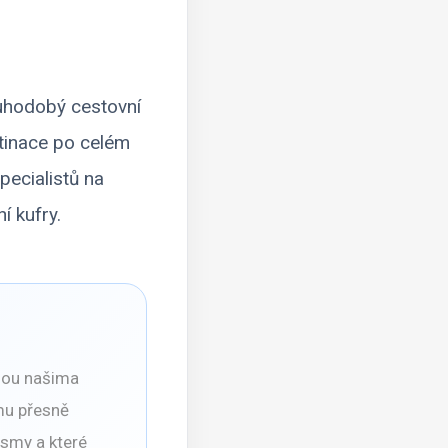
ouhodobý cestovní
stinace po celém
pecialistů na
í kufry.
dou našima
mu přesně
ismy a které