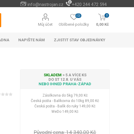
info@nastrojan.cz
+420 244 472 594
0
(0)
Můj účet
Oblíbené položky
0,00 Kč
ADNA
NAPIŠTE NÁM
ZJISTIT STAV OBJEDNÁVKY
SKLADEM
> 5 A VÍCE KS
DO ST 12.8. U VÁS
NEBO IHNED PRAHA-ZÁPAD
Baterie s elektrickým
Cizokrajné potraviny
Cestovní doplňky na
Vánoční stromky a
Naučné a hudební
Peněženky levně
Paměťové karty
Akumulátorové
Náhradní díly
Cestovní vybavení do
Venkovní osvětlení
Bateriové vánoční
Android TV boxy
Kabelky do ruky
Rychlo opravna
Příslušenství a
Among Us
ohřevem vody
kultivátory a
ozdoby
hračky
hotel
náhradní díly k AKU
cestovních kufrů
osvětlení
auta
Zásilkovna do 5kg
79,00 Kč
Hotová jídla
okopávačky (plečky)
nářadí
Česká pošta - Balíkovna do 10kg
89,00 Kč
Vánoční stromky
Nápoje
Česká pošta - Balík do ruky
149,00 Kč
Vánoční stojany
Čaje
WeDo
149,00 Kč
Vánoční ozdoby a
Zobrazit více
dekorace
LED halogeny
LED osvětlení
Zobrazit více
Původní cena:
14 340,00 Kč
Kufry na 4 kolečkách
Dekorace na zeď
Baterie
Elektronické bidety
Kufry odlehčené
Plyšové klíčenky