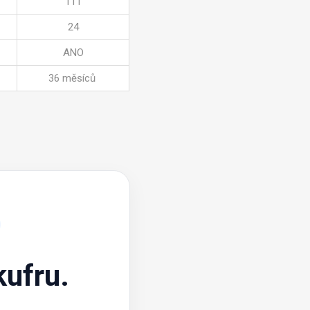
111
24
ANO
36 měsíců
ufru.