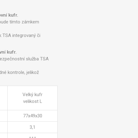
ní kufr.
o bude tímto zámkem
k TSA integrovaný či
ní kufr.
 bezpečnostní služba TSA
é kontrole, jelikož
Velký kufr
velikost L
77x49x30
3,1