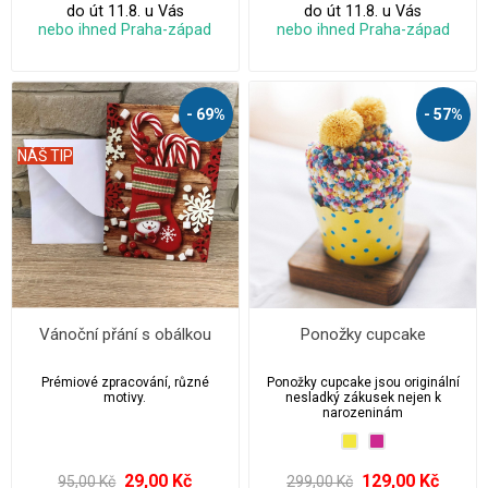
do út 11.8. u Vás
do út 11.8. u Vás
nebo ihned Praha-západ
nebo ihned Praha-západ
- 69%
- 57%
NÁŠ TIP
Vánoční přání s obálkou
Ponožky cupcake
Prémiové zpracování, různé
Ponožky cupcake jsou originální
motivy.
nesladký zákusek nejen k
narozeninám
29,00 Kč
129,00 Kč
95,00 Kč
299,00 Kč