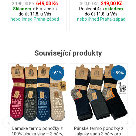
649,00 Kč
249,00 Kč
2 190,00 Kč
390,00 Kč
Skladem
> 5 a více ks
Poslední 4ks
skladem
do út 11.8. u Vás
do út 11.8. u Vás
nebo ihned Praha-západ
nebo ihned Praha-západ
Související produkty
%
- 68%
- 50%
AKČNÍ
A
NÁŠ TIP
N
z
Pánské vlněné ponožky
Kakánkové ponožky
Lama Alpaka sada 9 + 3