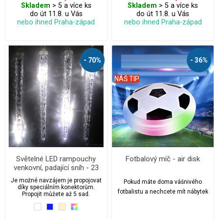
Skladem
> 5 a více ks
Skladem
> 5 a více ks
do út 11.8. u Vás
do út 11.8. u Vás
nebo ihned Praha-západ
nebo ihned Praha-západ
- 70%
- 36%
NÁŠ TIP
Světelné LED rampouchy
Fotbalový míč - air disk
venkovní, padající sníh - 23
cm/8 ks V2
Je možné navzájem je propojovat
Pokud máte doma vášnivého
díky speciálním konektorům.
fotbalistu a nechcete mít nábytek
Propojit můžete až 5 sad.
a vše ostatní poničené, tak air
disk je přesně to co potřebujete.