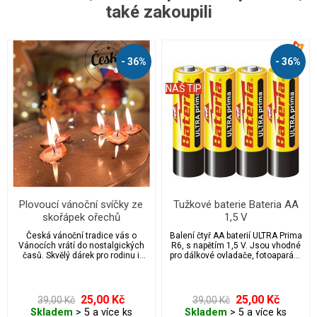
také zakoupili
- 36%
- 36%
NÁŠ TIP
Plovoucí vánoční svíčky ze
Tužkové baterie Bateria AA
skořápek ořechů
1,5 V
Česká vánoční tradice vás o
Balení čtyř AA baterií ULTRA Prima
Vánocích vrátí do nostalgických
R6, s napětím 1,5 V. Jsou vhodné
časů. Skvělý dárek pro rodinu i
pro dálkové ovladače, fotoaparáty,
přátele. Svíčky jsou i zajímavým
vánoční světelné řetězy, hodiny,
reklamním vánočním předmětem
svítilny apod.
pro zákazníky a vaše obchodní
partnery.
25,00 Kč
25,00 Kč
39,00 Kč
39,00 Kč
Skladem
> 5 a více ks
Skladem
> 5 a více ks