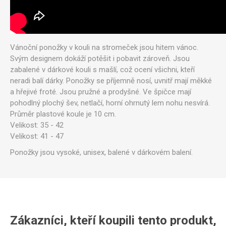
Vánoční ponožky v kouli na stromeček jsou hitem vánoc.
Svým designem dokáží potěšit i pobavit zároveň. Jsou
zabalené v dárkové kouli s mašlí, což ocení všichni, kteří
neradi balí dárky. Ponožky se příjemně nosí, uvnitř mají měkké
a hřejivé froté. Jsou pružné a prodyšné. Ve špičce mají
pohodlný plochý šev, netlačí, horní ohrnutý lem nohu nesvírá.
Průměr plastové koule je 10 cm.
Velikost: 35 - 42
Velikost: 41 - 47
Ponožky jsou vysoké, unisex, balené v dárkovém balení.
Zákazníci, kteří koupili tento produkt,