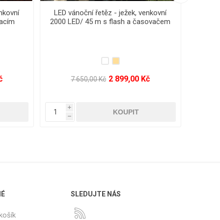
nkovní
LED vánoční řetěz - ježek, venkovní
Lux
250 LED/10 m s propojovacím
systémem a časovačem
499,00 Kč
1 630,00 Kč
i
i
h
h
NÉ
SLEDUJTE NÁS
košík