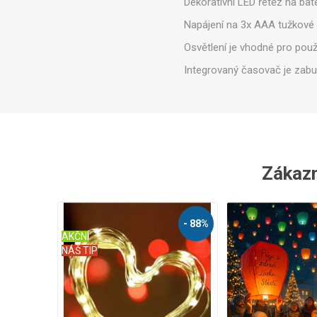
Dekorativní LED řetěz na bat
Napájení na 3x AAA tužkové 
Osvětlení je vhodné pro použití
Integrovaný časovač je zabu
Zákazní
- 88%
AKČNÍ
NÁŠ TIP