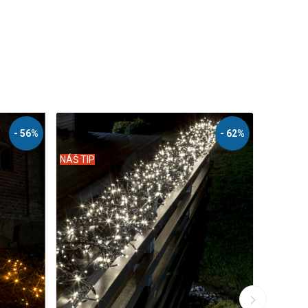
- 62%
- 69%
NÁŠ TIP