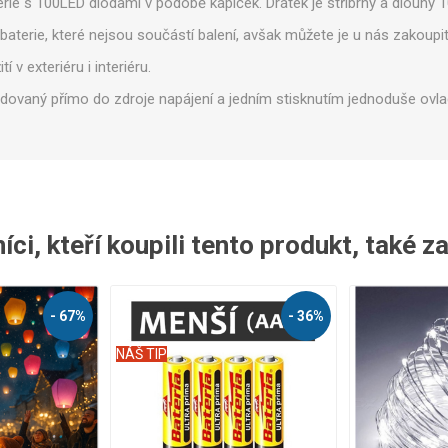
erie s 100LED diodami v podobě kapiček. Drátek je stříbrný a dlouhý 
baterie, které nejsou součástí balení, avšak můžete je u nás zakou
 v exteriéru i interiéru.
dovaný přímo do zdroje napájení a jedním stisknutím jednoduše ovla
Legíny
ci, kteří koupili tento produkt, také z
- 67%
- 36%
NÁŠ TIP