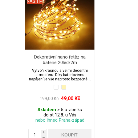
NÁŠ TIP
Dekorativní nano řetěz na
baterie 20led/2m
Vytvoří krásnou a velmi decentní
atmosféru. Díky bateriovému
napájení je vše naprosto bezpečné a
nezávislé.
49,00 Kč
199,00 Kč
Skladem
> 5 a více ks
do st 12.8. u Vás
nebo ihned Praha-západ
i
h