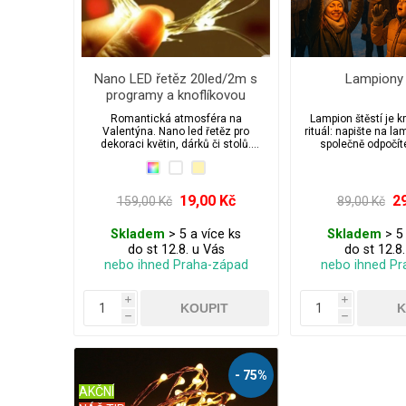
Nano LED řetěz 20led/2m s
Lampiony 
programy a knoflíkovou
baterií
Romantická atmosféra na
Lampion štěstí je k
Valentýna. Nano led řetěz pro
rituál: napište na la
dekoraci květin, dárků či stolů.
společně odpočíte
Perfektní na váš speciální den. 3
hořáček a nechte la
Baterie jsou již v ceně osvětlení a
do nočního nebe. Řík
součástí balení.
vzlet podaří, přání má
Je to dojemná spole
19,00 Kč
2
159,00 Kč
89,00 Kč
která rozzáří Váno
valentýn, svatby i 
Skladem
> 5 a více ks
Skladem
> 5 
do st 12.8. u Vás
do st 12.8
nebo ihned Praha-západ
nebo ihned Pr
i
i
h
h
- 75%
AKČNÍ