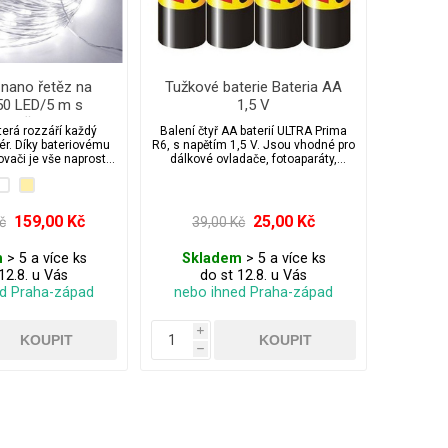
 nano řetěz na
Tužkové baterie Bateria AA
 50 LED/5 m s
1,5 V
sovačem
terá rozzáří každý
Balení čtyř AA baterií ULTRA Prima
riér. Díky bateriovému
R6, s napětím 1,5 V. Jsou vhodné pro
ovači je vše naprosto
dálkové ovladače, fotoaparáty,
é a nezávislé.
vánoční světelné řetězy, hodiny,
svítilny apod.
159,00 Kč
25,00 Kč
č
39,00 Kč
m
> 5 a více ks
Skladem
> 5 a více ks
12.8. u Vás
do st 12.8. u Vás
ed Praha-západ
nebo ihned Praha-západ
i
h