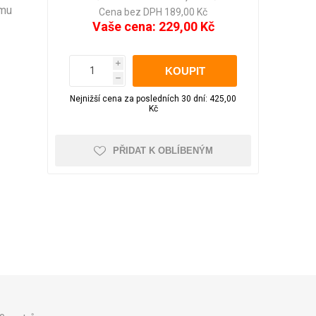
LED pásky
ému
Večerní zahrada
Aku nůžky na větve
pro WC
Cena bez DPH 189,00 Kč
Obrazy
Vaše cena:
229,00 Kč
Sluneční brýle
Školní potřeby
i
h
Foto doplňky a
Nejnižší cena za posledních 30 dní: 425,00
Kufry odolné
Kufry dle objemu
příslušenství
Kč
30 - 50 litrů
51 - 80 litrů
PŘIDAT K OBLÍBENÝM
81 - 110 litrů
Zobrazit více
Čepice, beranice
Trička
Pánská
Kufry značkové
Dámská
Cuties and Pals
D&N
MEMBER'S