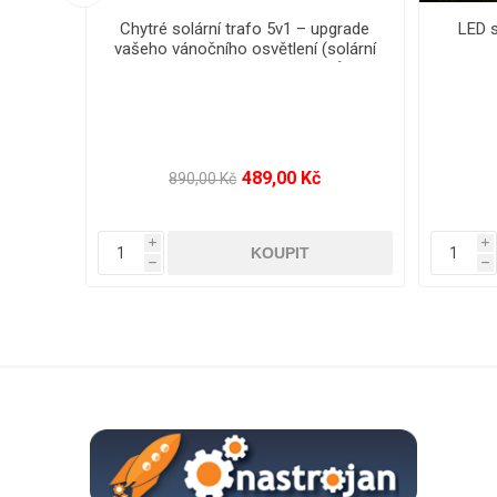
ace -
LED vánoční řetěz - ježek, venkovní
LED vá
1000 LED/ 25 m s propojovacím
2000 L
systémem a časovačem
1 799,00 Kč
4 050,00 Kč
7
i
i
h
h