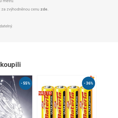
10 metrů.
Zobrazit více
pit za zvýhodněnou cenu
zde.
datelný.
akoupili
- 55%
- 36%
NÁŠ TIP