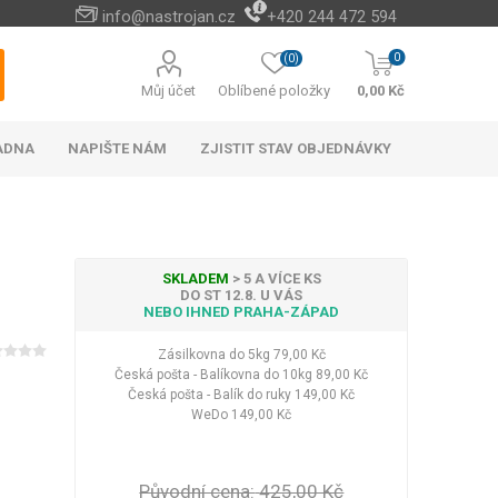
info@nastrojan.cz
+420 244 472 594
0
(0)
Můj účet
Oblíbené položky
0,00 Kč
ADNA
NAPIŠTE NÁM
ZJISTIT STAV OBJEDNÁVKY
SKLADEM
> 5 A VÍCE KS
DO ST 12.8. U VÁS
NEBO IHNED PRAHA-ZÁPAD
Baterie s elektrickým
Cizokrajné potraviny
Cestovní doplňky na
Vánoční stromky a
Naučné a hudební
Peněženky levně
Paměťové karty
Akumulátorové
Náhradní díly
Cestovní vybavení do
Venkovní osvětlení
Bateriové vánoční
Android TV boxy
Kabelky do ruky
Rychlo opravna
Příslušenství a
Among Us
ohřevem vody
kultivátory a
ozdoby
hračky
hotel
náhradní díly k AKU
cestovních kufrů
osvětlení
auta
Zásilkovna do 5kg
79,00 Kč
Hotová jídla
okopávačky (plečky)
nářadí
Česká pošta - Balíkovna do 10kg
89,00 Kč
Vánoční stromky
Nápoje
Česká pošta - Balík do ruky
149,00 Kč
Vánoční stojany
Čaje
WeDo
149,00 Kč
Vánoční ozdoby a
Zobrazit více
dekorace
LED halogeny
LED osvětlení
Zobrazit více
Původní cena:
425,00 Kč
Kufry na 4 kolečkách
Dekorace na zeď
Baterie
Elektronické bidety
Kufry odlehčené
Plyšové klíčenky