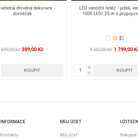
noční řetěz - ježek, venkovní
LED vánoční řetěz - ježek, ve
ED/ 45 m s flash a časovačem
250 LED/10 m s flash
2 899,00 Kč
599,00 Kč
 650,00 Kč
1 580,00 Kč
i
h
INFORMACE
MŮJ ÚČET
UŽITEČ
Kontakty
Můj účet
Nákupní 