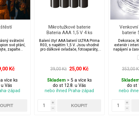
štěstí
Mikrotužkové baterie
Venkovní
Bateria AAA 1,5 V 4 ks
baterie
ča
rásný sváteční
Balení čtyř AAA baterií ULTRA Prima
Dekorace, k
mpion své přání,
R03, s napětím 1,5 V. Jsou vhodné
exteriér i inte
jte, zapalte
pro dálkové ovladače, fotoaparáty,
napájení a čas
mpion vystoupat
vánoční světelné řetězy, hodiny,
bezpečn
á se, že když se
svítilny apod.
 šanci se splnit.
čenská chvíle,
9,00 Kč
25,00 Kč
39,00 Kč
353,00 K
ce, Silvestra,
rodinné oslavy.
a více ks
Skladem
> 5 a více ks
Sklade
. u Vás
do st 12.8. u Vás
do st 
aha-západ
nebo ihned Praha-západ
nebo ihn
i
i
h
h