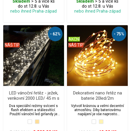
Skladem
> 5 a více ks
Skladem
> 5 a více ks
do st 12.8. u Vás
do st 12.8. u Vás
nebo ihned Praha-západ
nebo ihned Praha-západ
- 62%
- 75%
AKČNÍ
NÁŠ TIP
NÁŠ TIP
LED vánoční řetěz - ježek,
Dekorativní nano řetěz na
venkovní 2000 LED/ 45 m s
baterie 20led/2m
flash a časovačem
Dva speciální režimy svícení s
Vytvoří krásnou a velmi decentní
flash efektem a stálesvítící.
atmosféru. Díky bateriovému
Použití vánoční led girlandy je
napájení je vše naprosto
venkovní i vnitřní, příkon 9 W, typ
bezpečné a nezávislé.
ježek, krytí IP44.