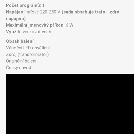
Počet programů:
1
Napájení:
síťové 220-250 V
(sada obsahuje trafo - zdroj
napájení)
Maximální jmenovitý příkon:
6 W
Využití:
venkovní, vnitřní
Obsah balení:
Vánoční LED osvětlení
Zdroj (transformátor)
Originální balení
Český návod