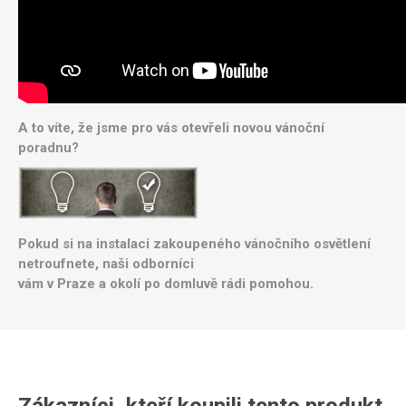
A to víte, že jsme pro vás otevřeli novou vánoční
poradnu?
Pokud si na instalaci zakoupeného vánočního osvětlení
netroufnete, naši odborníci
vám v Praze a okolí po domluvě rádi pomohou.
Zákazníci, kteří koupili tento produkt,