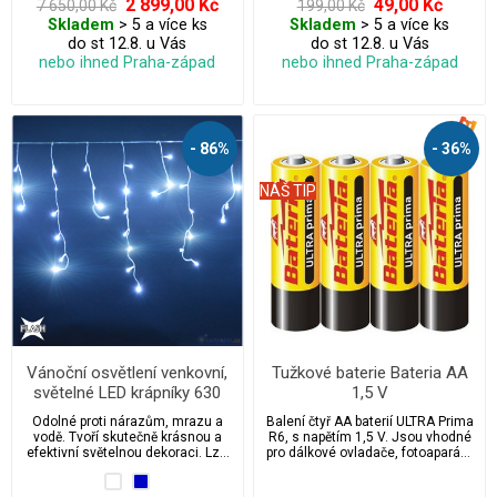
2 899,00 Kč
49,00 Kč
7 650,00 Kč
199,00 Kč
Skladem
> 5 a více ks
Skladem
> 5 a více ks
do st 12.8. u Vás
do st 12.8. u Vás
nebo ihned Praha-západ
nebo ihned Praha-západ
- 86%
- 36%
NÁŠ TIP
Vánoční osvětlení venkovní,
Tužkové baterie Bateria AA
světelné LED krápníky 630
1,5 V
ks/25 m s FLASH a
Odolné proti nárazům, mrazu a
Balení čtyř AA baterií ULTRA Prima
časovačem
vodě. Tvoří skutečně krásnou a
R6, s napětím 1,5 V. Jsou vhodné
efektivní světelnou dekoraci. Lze
pro dálkové ovladače, fotoaparáty,
je navzájem propojovat a to i více
vánoční světelné řetězy, hodiny,
sad najednou na jednu zásuvku.
svítilny apod.