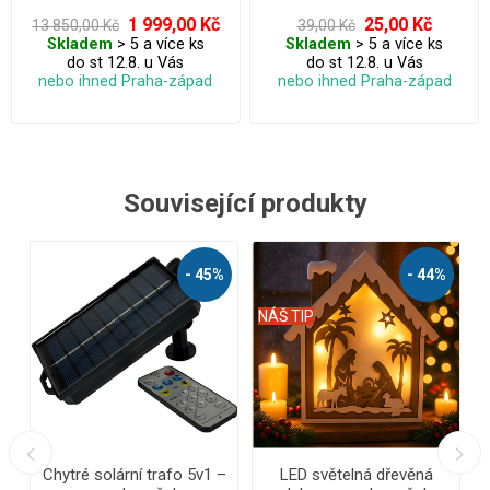
1 999,00 Kč
25,00 Kč
13 850,00 Kč
39,00 Kč
Skladem
> 5 a více ks
Skladem
> 5 a více ks
do st 12.8. u Vás
do st 12.8. u Vás
nebo ihned Praha-západ
nebo ihned Praha-západ
Související produkty
%
- 56%
- 62%
NÁŠ TIP
NÁŠ TIP
N
LED vánoční řetěz - ježek,
LED vánoční řetěz - ježek,