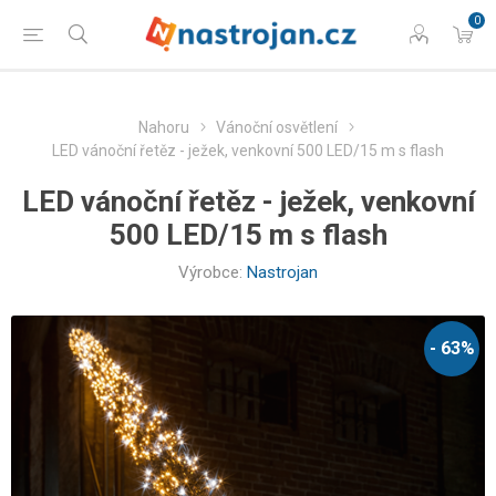
0
Nahoru
Vánoční osvětlení
LED vánoční řetěz - ježek, venkovní 500 LED/15 m s flash
LED vánoční řetěz - ježek, venkovní
500 LED/15 m s flash
Výrobce:
Nastrojan
- 63%