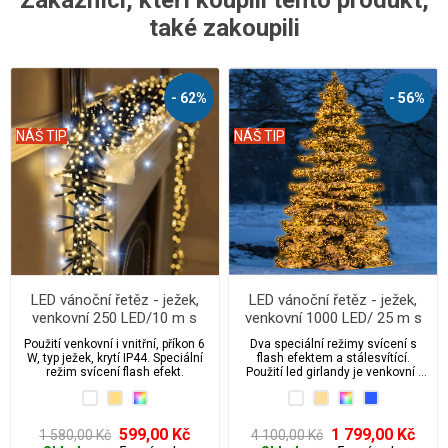
také zakoupili
- 62%
- 56%
NÁŠ TIP
NÁŠ TIP
LED vánoční řetěz - ježek,
LED vánoční řetěz - ježek,
venkovní 250 LED/10 m s
venkovní 1000 LED/ 25 m s
flash
flash
Použití venkovní i vnitřní, příkon 6
Dva speciální režimy svícení s
W, typ ježek, krytí IP44. Speciální
flash efektem a stálesvítící.
režim svícení flash efekt.
Použití led girlandy je venkovní i
vnitřní, příkon 6 W, typ ježek, krytí
IP44.
599,00 Kč
1 799,00 Kč
1 580,00 Kč
4 100,00 Kč