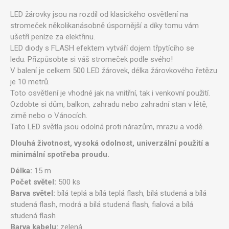
LED žárovky jsou na rozdíl od klasického osvětlení na
stromeček několikanásobně úspornější a díky tomu vám
ušetří peníze za elektřinu.
LED diody s FLASH efektem vytváří dojem třpytícího se
ledu. Přizpůsobte si váš stromeček podle svého!
V balení je celkem 500 LED žárovek, délka žárovkového řetězu
je 10 metrů.
Toto osvětlení je vhodné jak na vnitřní, tak i venkovní použití.
Ozdobte si dům, balkon, zahradu nebo zahradní stan v létě,
zimě nebo o Vánocích.
Tato LED světla jsou odolná proti nárazům, mrazu a vodě.
Dlouhá životnost, vysoká odolnost, univerzální použití a
minimální spotřeba proudu.
Délka:
15 m
Počet světel:
500 ks
Barva světel:
bílá teplá a bílá teplá flash, bílá studená a bílá
studená flash, modrá a bílá studená flash, fialová a bílá
studená flash
Barva kabelu:
zelená